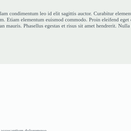
llam condimentum leo id elit sagittis auctor. Curabitur eleme
. Etiam elementum euismod commodo. Proin eleifend eget qu
n mauris. Phasellus egestas et risus sit amet hendrerit. Nulla f
tem accusantium doloremque