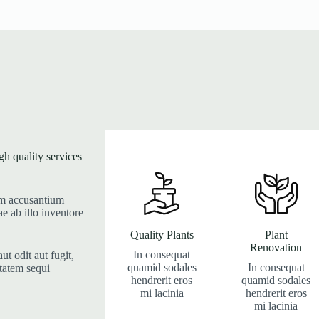
gh quality services
tem accusantium
e ab illo inventore
Quality Plants
Plant
Renovation
In consequat
t odit aut fugit,
quamid sodales
In consequat
tatem sequi
hendrerit eros
quamid sodales
mi lacinia
hendrerit eros
mi lacinia