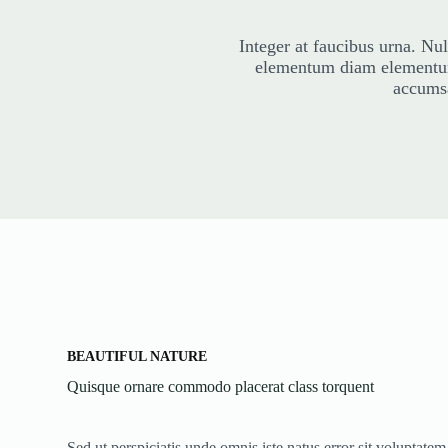
Integer at faucibus urna. Nu
elementum diam elementum
accumsa
BEAUTIFUL NATURE
Quisque ornare commodo placerat class torquent
Sed ut perspiciatis unde omnis iste natus error sit volupta