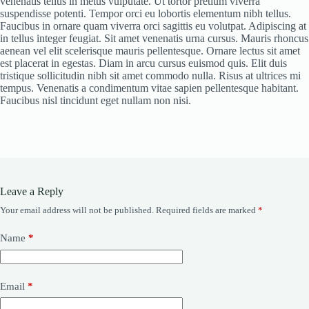
venenatis tellus in metus vulputate. Ut tortor pretium viverra
suspendisse potenti. Tempor orci eu lobortis elementum nibh tellus.
Faucibus in ornare quam viverra orci sagittis eu volutpat. Adipiscing at
in tellus integer feugiat. Sit amet venenatis urna cursus. Mauris rhoncus
aenean vel elit scelerisque mauris pellentesque. Ornare lectus sit amet
est placerat in egestas. Diam in arcu cursus euismod quis. Elit duis
tristique sollicitudin nibh sit amet commodo nulla. Risus at ultrices mi
tempus. Venenatis a condimentum vitae sapien pellentesque habitant.
Faucibus nisl tincidunt eget nullam non nisi.
Leave a Reply
Your email address will not be published.
Required fields are marked
*
Name
*
Email
*