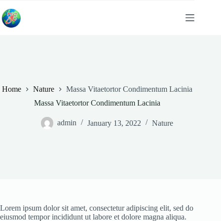
Skip
to
content
Home
Nature
Massa Vitaetortor Condimentum Lacinia
Home
Massa Vitaetortor Condimentum Lacinia
Commodities
admin
January 13, 2022
Nature
Gallery
About Us
Contact
Lorem ipsum dolor sit amet, consectetur adipiscing elit, sed do
eiusmod tempor incididunt ut labore et dolore magna aliqua.