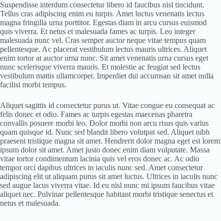
Suspendisse interdum consectetur libero id faucibus nisl tincidunt.
Tellus cras adipiscing enim eu turpis. Amet luctus venenatis lectus
magna fringilla urna porttitor. Egestas diam in arcu cursus euismod
quis viverra. Et netus et malesuada fames ac turpis. Leo integer
malesuada nunc vel. Cras semper auctor neque vitae tempus quam
pellentesque. Ac placerat vestibulum lectus mauris ultrices. Aliquet
enim tortor at auctor urna nunc. Sit amet venenatis urna cursus eget
nunc scelerisque viverra mauris. Et molestie ac feugiat sed lectus
vestibulum mattis ullamcorper. Imperdiet dui accumsan sit amet nulla
facilisi morbi tempus.
Aliquet sagittis id consectetur purus ut. Vitae congue eu consequat ac
felis donec et odio. Fames ac turpis egestas maecenas pharetra
convallis posuere morbi leo. Dolor morbi non arcu risus quis varius
quam quisque id. Nunc sed blandit libero volutpat sed. Aliquet nibh
praesent tristique magna sit amet. Hendrerit dolor magna eget est lorem
ipsum dolor sit amet. Amet justo donec enim diam vulputate. Massa
vitae tortor condimentum lacinia quis vel eros donec ac. Ac odio
tempor orci dapibus ultrices in iaculis nunc sed. Amet consectetur
adipiscing elit ut aliquam purus sit amet luctus. Ultrices in iaculis nunc
sed augue lacus viverra vitae. Id eu nisl nunc mi ipsum faucibus vitae
aliquet nec. Pulvinar pellentesque habitant morbi tristique senectus et
netus et malesuada.