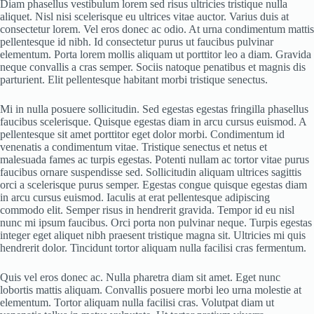
Diam phasellus vestibulum lorem sed risus ultricies tristique nulla
aliquet. Nisl nisi scelerisque eu ultrices vitae auctor. Varius duis at
consectetur lorem. Vel eros donec ac odio. At urna condimentum mattis
pellentesque id nibh. Id consectetur purus ut faucibus pulvinar
elementum. Porta lorem mollis aliquam ut porttitor leo a diam. Gravida
neque convallis a cras semper. Sociis natoque penatibus et magnis dis
parturient. Elit pellentesque habitant morbi tristique senectus.
Mi in nulla posuere sollicitudin. Sed egestas egestas fringilla phasellus
faucibus scelerisque. Quisque egestas diam in arcu cursus euismod. A
pellentesque sit amet porttitor eget dolor morbi. Condimentum id
venenatis a condimentum vitae. Tristique senectus et netus et
malesuada fames ac turpis egestas. Potenti nullam ac tortor vitae purus
faucibus ornare suspendisse sed. Sollicitudin aliquam ultrices sagittis
orci a scelerisque purus semper. Egestas congue quisque egestas diam
in arcu cursus euismod. Iaculis at erat pellentesque adipiscing
commodo elit. Semper risus in hendrerit gravida. Tempor id eu nisl
nunc mi ipsum faucibus. Orci porta non pulvinar neque. Turpis egestas
integer eget aliquet nibh praesent tristique magna sit. Ultricies mi quis
hendrerit dolor. Tincidunt tortor aliquam nulla facilisi cras fermentum.
Quis vel eros donec ac. Nulla pharetra diam sit amet. Eget nunc
lobortis mattis aliquam. Convallis posuere morbi leo urna molestie at
elementum. Tortor aliquam nulla facilisi cras. Volutpat diam ut